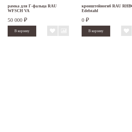
рамка для Г-фальца RAU
кронштейногиб RAU RHB
WFSCH VA
Edelstahl
50 000
0
₽
₽