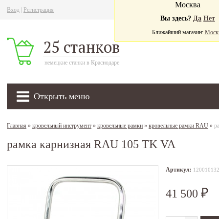
Москва
Вход
|
Регистрация
Ва
Вы здесь?
Да
Нет
Ближайший магазин:
Моск
25 станков
немецкие станки в Краснодаре
Открыть меню
Главная
»
кровельный инструмент
»
кровельные рамки
»
кровельные рамки RAU
»
р
рамка карнизная RAU 105 TK VA
Артикул:
12001013
41 500
₽