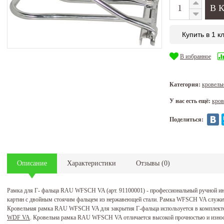
Купить в 1 к
В избранное
Категория:
кровель
У нас есть ещё:
кров
Поделиться:
Описание
Характеристики
Отзывы
(
0
)
Рамка для Г- фальца RAU WFSCH VA (арт. 91100001) - профессиональный ручной и
картин с двойным стоячим фальцем из нержавеющей стали. Рамка WFSCH VA служит
Кровельная рамка RAU WFSCH VA для закрытия Г-фальца используется в комплект
WDF VA
. Кровельна рамка RAU WFSCH VA отличается высокой прочностью и износос