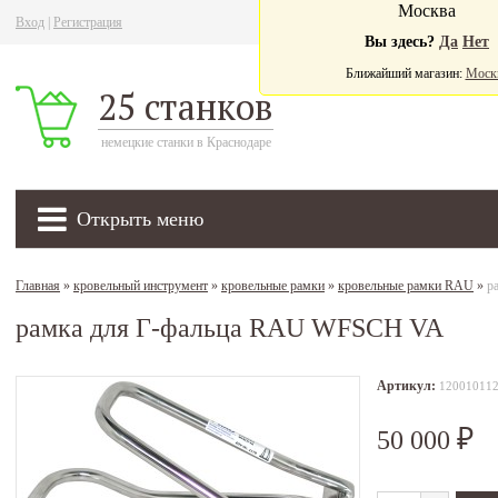
Москва
Вход
|
Регистрация
Ва
Вы здесь?
Да
Нет
Ближайший магазин:
Моск
25 станков
немецкие станки в Краснодаре
Открыть меню
Главная
»
кровельный инструмент
»
кровельные рамки
»
кровельные рамки RAU
»
р
рамка для Г-фальца RAU WFSCH VA
Артикул:
12001011
50 000
₽