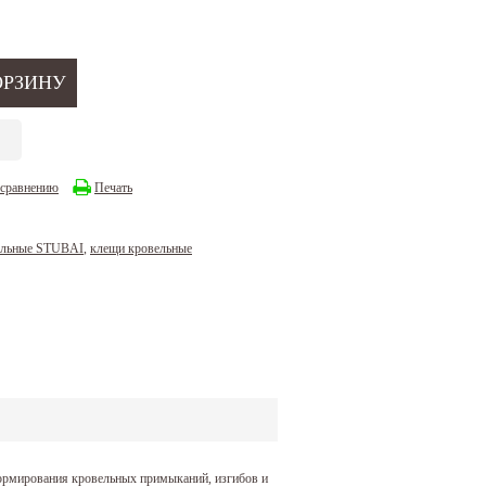
 сравнению
Печать
ельные STUBAI
,
клещи кровельные
формирования кровельных примыканий, изгибов и