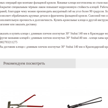
ных операций при монтаже фальцевой кровли. Кованые клещи изготовлены из стали выс
окрытие специальным чёрным лаком повышает коррозионную стойкость клещей. Рабоча
раней, благодаря чему можно производить аккуратный гиб на угол более 90 градусов. Б
озволяет обрабатывать крупные детали и фрагменты фальцевой кровли. Сквозной тип с
ополнительную прочность и долговечность. Купить кровельные клещи и другой инструм
агазине или заказать доставку.
аказать и купить клещи с длинным плечом изогнутые 30° Stubai 140 мм в Краснодаре м
ругие названия клещей с длинным плечом изогнутых 30° Stubai140 мм - клещи хапы кр
002793211275
ы доставим клещи с длинным плечом изогнутые 30° Stubai 140 мм в Краснодарский кра
Рекомендуем посмотреть