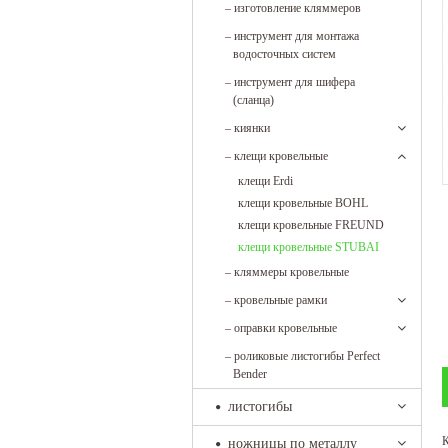
–
изготовление кляммеров
–
инструмент для монтажа
водосточных систем
–
инструмент для шифера
(сланца)
–
киянки
–
клещи кровельные
клещи Erdi
клещи кровельные BOHL
клещи кровельные FREUND
клещи кровельные STUBAI
–
кляммеры кровельные
–
кровельные рамки
–
оправки кровельные
–
роликовые листогибы Perfect
Bender
листогибы
К
ножницы по металлу