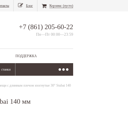
нтакты
Блог
Корзина:
(пусто)
+7 (861) 205-60-22
Пн—Пт 00:00—23:59
ПОДДЕРЖКА
станки
лещи с длинным плечом изогнутые 30° Stubai 140
bai 140 мм