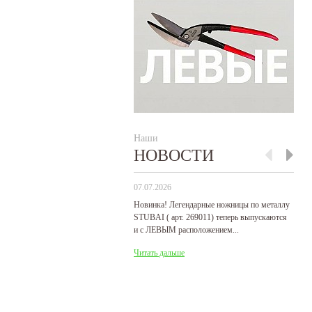
Наши
НОВОСТИ
07.07.2026
29
Новинка! Легендарные ножницы по металлу
Р
STUBAI ( арт. 269011) теперь выпускаются
пр
и с ЛЕВЫМ расположением...
де
31
Читать дальше
Ч