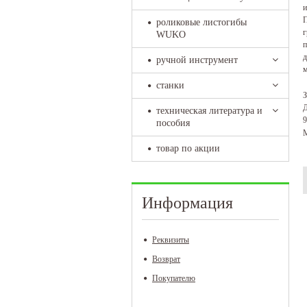
и
П
роликовые листогибы
г
WUKO
п
д
ручной инструмент
м
станки
З
Д
техническая литература и
9
пособия
М
товар по акции
Информация
Реквизиты
Возврат
Покупателю