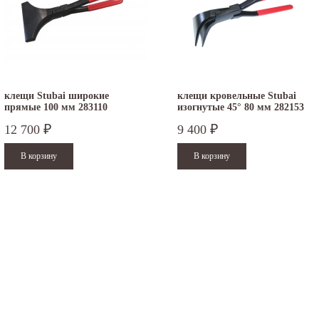
клещи Stubai широкие
клещи кровельные Stubai
прямые 100 мм 283110
изогнутые 45° 80 мм 282153
12 700
9 400
₽
₽
.12.2025
30.04.2025
ежим работы офисов в новогодние
30 апреля - работаем в обычном режиме с
аздники 2025 - 2026 г.: г. Москва: 29, 30
01 по 04 мая - выходные дни с 05 по 07 м
кабря - работаем в обычном режиме, с
- работаем в обычном режиме с 08...
...
Читать дальше
итать дальше