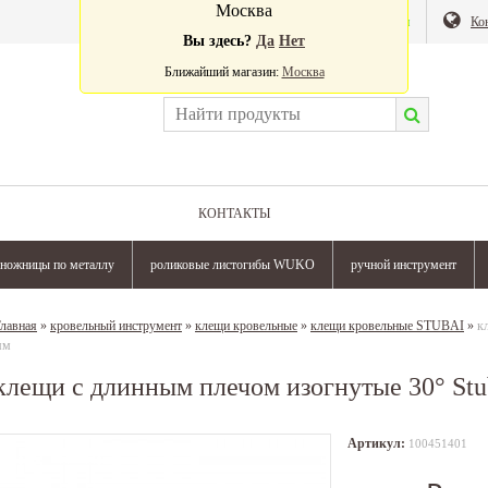
Москва
Валюта:
Магазин
Ко
Вы здесь?
Да
Нет
Ближайший магазин:
Москва
КОНТАКТЫ
ножницы по металлу
роликовые листогибы WUKO
ручной инструмент
лавная
»
кровельный инструмент
»
клещи кровельные
»
клещи кровельные STUBAI
»
к
мм
клещи с длинным плечом изогнутые 30° Stu
Артикул:
100451401