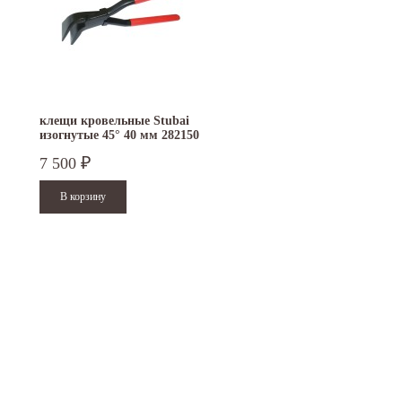
клещи кровельные Stubai
клещи кровельные Stuba
изогнутые 45° 40 мм 282150
прямые 60 мм с угловой
функцией...
7 500
9 300
₽
₽
15.10.2024
29.12.2023
Приглашаем посетить наш стенд на 30-й
Режим работы офисов в Москве и
ая
Международной промышленной выставке...
Петербурге. Москва. 29 декабря 20
9 до 18 часов; с...
Читать дальше
Читать дальше