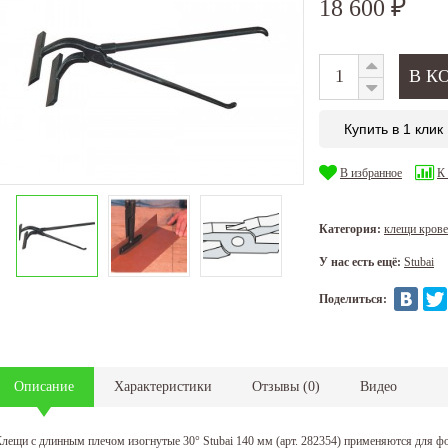
18 600
₽
Купить в 1 клик
В избранное
К
Категория:
клещи кров
У нас есть ещё:
Stubai
Поделиться:
Описание
Характеристики
Отзывы
(
0
)
Видео
лещи с длинным плечом изогнутые 30° Stubai 140 мм (арт. 282354) применяются для 