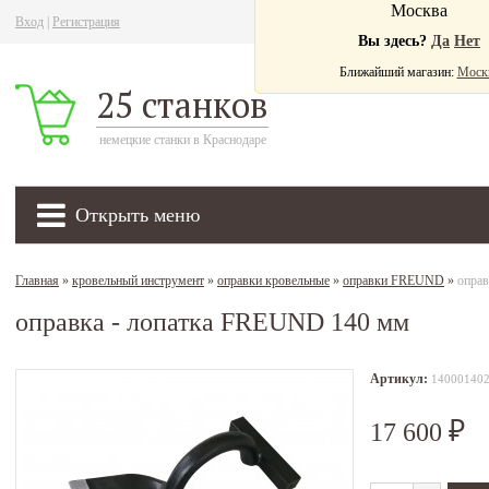
Москва
Вход
|
Регистрация
Ва
Вы здесь?
Да
Нет
Ближайший магазин:
Моск
25 станков
немецкие станки в Краснодаре
Открыть меню
Главная
»
кровельный инструмент
»
оправки кровельные
»
оправки FREUND
»
опра
оправка - лопатка FREUND 140 мм
Артикул:
14000140
17 600
₽