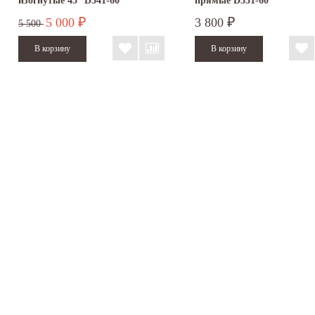
изогнутые 45° D341-60
прямые D331-60
5 000
3 800
₽
₽
5 500