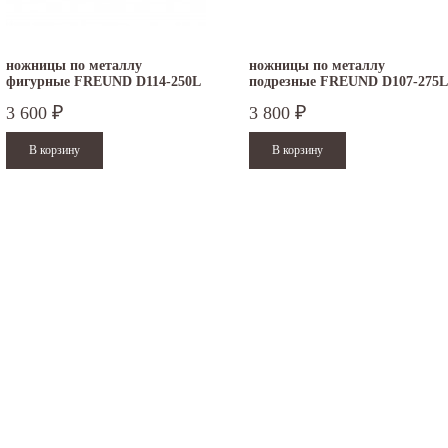
ножницы по металлу
ножницы по металлу
фигурные FREUND D114-250L
подрезные FREUND D107-275L
3 600
3 800
₽
₽