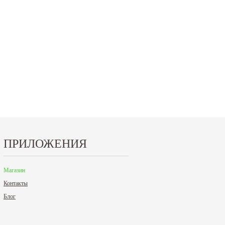
15.10.2024
29.12.2023
Приглашаем посетить наш стенд на 30-й
Режим работы офисов в Москве и
ая
Международной промышленной выставке
Петербурге. Москва. 29 декабря 20
"Металл-Экспо'2024", которая...
9 до 18 часов; с 30...
Читать дальше
Читать дальше
ПРИЛОЖЕНИЯ
Магазин
Контакты
Блог