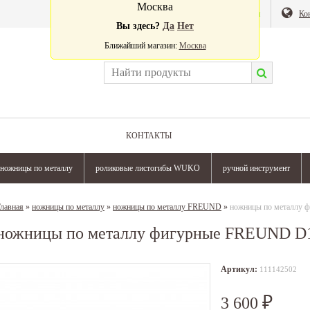
Москва
Валюта:
Магазин
Ко
Вы здесь?
Да
Нет
Ближайший магазин:
Москва
КОНТАКТЫ
ножницы по металлу
роликовые листогибы WUKO
ручной инструмент
лавная
»
ножницы по металлу
»
ножницы по металлу FREUND
»
ножницы по металлу 
ножницы по металлу фигурные FREUND D
Артикул:
111142502
3 600
₽