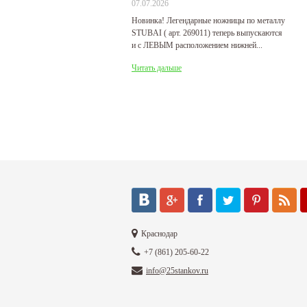
07.07.2026
29
Новинка! Легендарные ножницы по металлу
Р
STUBAI ( арт. 269011) теперь выпускаются
пр
и с ЛЕВЫМ расположением нижней...
де
Читать дальше
Ч
Краснодар
+7 (861) 205-60-22
info@25stankov.ru