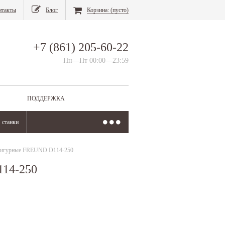
нтакты
Блог
Корзина:
(пусто)
+7 (861) 205-60-22
Пн—Пт 00:00—23:59
ПОДДЕРЖКА
станки
фигурные FREUND D114-250
114-250