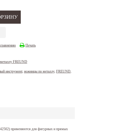
 сравнению
Печать
 металлу FREUND
ный инструмент
,
ножницы по металлу
,
FREUND
,
42502) применяются для фигурных и прямых