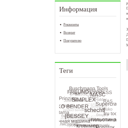
р
Информация
D
н
н
Реквизиты
З
Возврат
Д
D
Покупателю
М
Теги