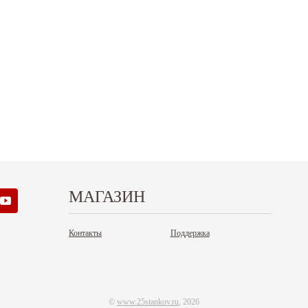
.12.2025
30.04.2025
ежим работы офисов в новогодние
30 апреля - работаем в обычном режиме с
аздники 2025 - 2026 г.: г. Москва: 29, 30
01 по 04 мая - выходные дни с 05 по 07 м
кабря - работаем в...
- работаем в обычном режиме с 08 по 11...
итать дальше
Читать дальше
МАГАЗИН
Контакты
Поддержка
©
www.25stankov.ru
, 2026