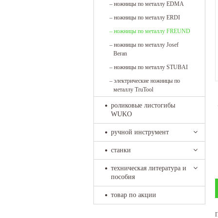
–
ножницы по металлу EDMA
–
ножницы по металлу ERDI
–
ножницы по металлу FREUND
–
ножницы по металлу Josef
Beran
–
ножницы по металлу STUBAI
–
электрические ножницы по
металлу TruTool
роликовые листогибы
WUKO
ручной инструмент
станки
техническая литература и
пособия
товар по акции
П