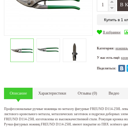
Купить в 1 к
В избранное
Категория:
ножницы
У нас есть ещё:
кров
Поделиться:
Описание
Характеристики
Отзывы
(
0
)
Видео
Профессиональные ручные ножницы по металлу фигурные FREUND D114-250L левы
листового кровельного металла, металлических заготовок и подрезки доборных эле
FREUND D114-250L изготовлены из высококачественной стали. Режущая кромка но
Ручки фигурных ножниц FREUND D114-250L имеют покрытие из ПВХ зелёного цвет