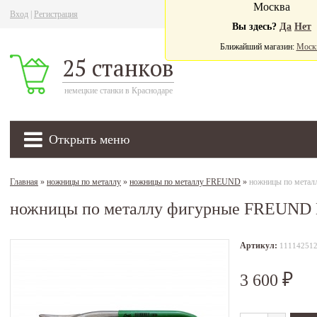
Москва
Вход
|
Регистрация
Ва
Вы здесь?
Да
Нет
Ближайший магазин:
Моск
25 станков
немецкие станки в Краснодаре
Открыть меню
Главная
»
ножницы по металлу
»
ножницы по металлу FREUND
»
ножницы по мета
ножницы по металлу фигурные FREUND 
Артикул:
11114251
3 600
₽