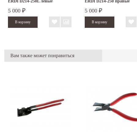
ERDI D214-250L левые
ERDI D214-250 правые
5 000
5 000
₽
₽
Вам также может понравиться