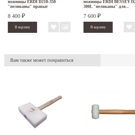
ножницы ERDI D218-350
ножницы ERDI BESSEY D2
"пеликаны" правые
300L "пеликаны" для...
8 400
7 600
₽
₽
Вам также может понравиться