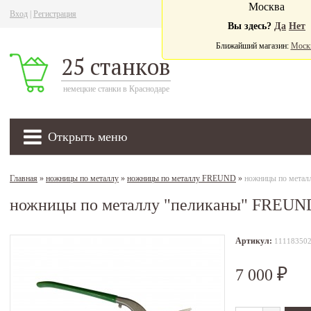
Москва
Вход
|
Регистрация
Ва
Вы здесь?
Да
Нет
Ближайший магазин:
Моск
25 станков
немецкие станки в Краснодаре
Открыть меню
Главная
»
ножницы по металлу
»
ножницы по металлу FREUND
»
ножницы по метал
ножницы по металлу "пеликаны" FREUN
Артикул:
11118350
7 000
₽