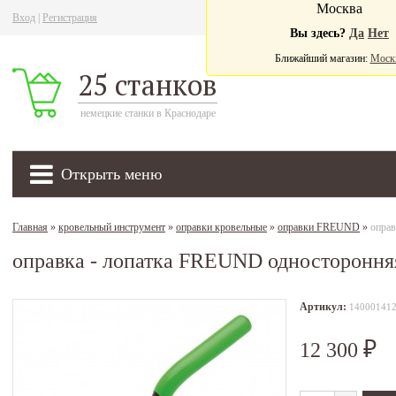
Москва
Вход
|
Регистрация
Ва
Вы здесь?
Да
Нет
Ближайший магазин:
Моск
25 станков
немецкие станки в Краснодаре
Открыть меню
Главная
»
кровельный инструмент
»
оправки кровельные
»
оправки FREUND
»
оправ
оправка - лопатка FREUND одностороння
Артикул:
14000141
12 300
₽