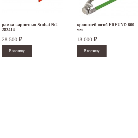
рамка карнизная Stubai №2
кронштейногиб FREUND 600
282414
мм
28 500
18 000
₽
₽
.12.2025
30.04.2025
ежим работы офисов в новогодние
30 апреля - работаем в обычном режиме с
аздники 2025 - 2026 г.: г. Москва: 29, 30
01 по 04 мая - выходные дни с 05 по 07 м
кабря - работаем в обычном...
- работаем в обычном режиме с 08 по...
итать дальше
Читать дальше