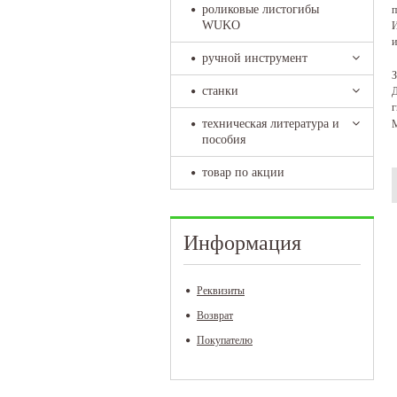
роликовые листогибы
п
WUKO
И
и
ручной инструмент
З
станки
Д
г
техническая литература и
М
пособия
товар по акции
Информация
Реквизиты
Возврат
Покупателю