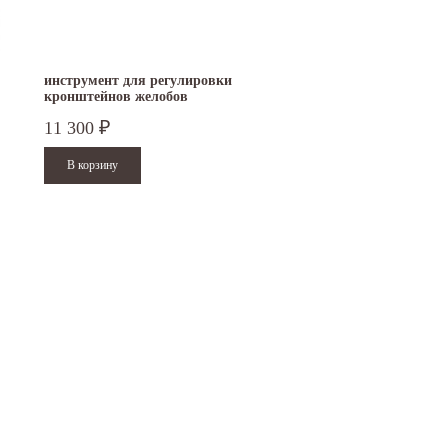
инструмент для регулировки
кронштейнов желобов
FREUND
11 300
₽
15.10.2024
29.12.2023
Приглашаем посетить наш стенд на 30-й
Режим работы офисов в Москве и
ая
Международной промышленной выставке
Петербурге. Москва. 29 декабря 20
"Металл-Экспо'2024",...
9 до 18 часов; с 30 декабря...
Читать дальше
Читать дальше