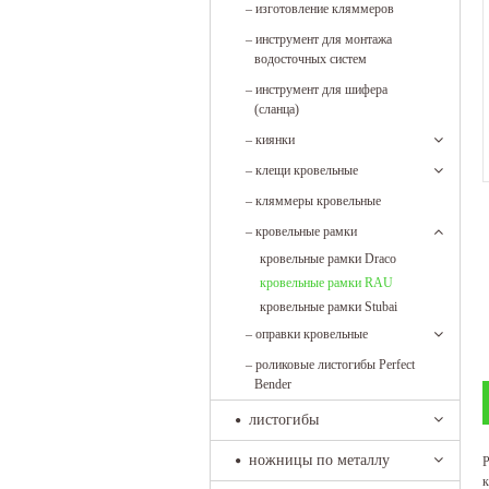
–
изготовление кляммеров
–
инструмент для монтажа
водосточных систем
–
инструмент для шифера
(сланца)
–
киянки
–
клещи кровельные
–
кляммеры кровельные
–
кровельные рамки
кровельные рамки Draco
кровельные рамки RAU
кровельные рамки Stubai
–
оправки кровельные
–
роликовые листогибы Perfect
Bender
листогибы
ножницы по металлу
Р
к