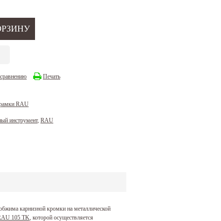
 сравнению
Печать
 рамки RAU
ный инструмент
,
RAU
обжима карнизной кромки на металлической
 RAU 105 TK
, которой осуществляется