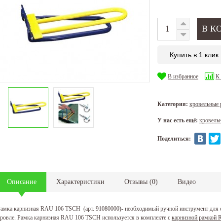
Купить в 1 клик
В избранное
К
Категория:
кровельные
У нас есть ещё:
кровель
Поделиться:
Описание
Характеристики
Отзывы
(
0
)
Видео
амка карнизная RAU 106 TSCH (арт. 91080000)- необходимый ручной инструмент для 
ровле. Рамка карнизная RAU 106 TSCH используется в комплекте с
карнизной рамкой