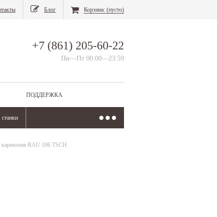
нтакты
Блог
Корзина:
(пусто)
+7 (861) 205-60-22
Пн—Пт 00:00—23:59
ПОДДЕРЖКА
станки
 карнизная RAU 106 TSCH