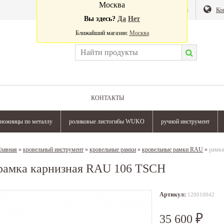
Москва
Валюта:
Магазин
Ко
Вы здесь?
Да
Нет
Ближайший магазин:
Москва
КОНТАКТЫ
ножницы по металлу
роликовые листогибы WUKO
ручной инструмент
лавная
»
кровельный инструмент
»
кровельные рамки
»
кровельные рамки RAU
»
рамка
рамка карнизная RAU 106 TSCH
Артикул:
120010042
35 600
₽