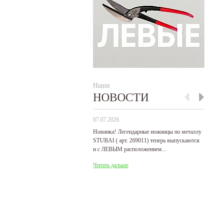
Наши
НОВОСТИ
07.07.2026
29
Новинка! Легендарные ножницы по металлу
Р
STUBAI ( арт. 269011) теперь выпускаются
пр
и с ЛЕВЫМ расположением...
де
Читать дальше
Ч