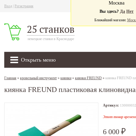
Москва
Вход
|
Регистрация
Ва
Вы здесь?
Да
Нет
Ближайший магазин:
Моск
25 станков
немецкие станки в Краснодаре
Открыть меню
Главная
»
кровельный инструмент
»
киянки
»
киянки FREUND
»
киянка FREUND пла
киянка FREUND пластиковая клиновидна
Артикул:
13000003
Этот товар временн
6 000
₽