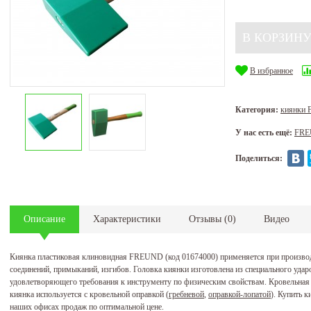
В избранное
Категория:
киянки
У нас есть ещё:
FR
Поделиться:
Описание
Характеристики
Отзывы
(
0
)
Видео
Киянка пластиковая клиновидная FREUND (код 01674000) применяется при произво
соединений, примыканий, изгибов. Головка киянки изготовлена из специального уда
удовлетворяющего требования к инструменту по физическим свойствам. Кровельная
киянка используется с кровельной оправкой (
гребневой
,
оправкой-лопатой
). Купить 
наших офисах продаж по оптимальной цене.