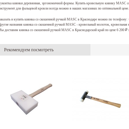
укоятка киянки деревянная, эргономичной формы. Купить кровельную киянку MASC со
нструмент для фальцевой кровли всегда можно в наших магазинах по оптимальной цене.
аказать и купить киянка со скошенной ручкой MASC в Краснодаре можно по телефону:
ругие названия киянка со скошенной ручкой MASC - кровельный молоток, кровельная 
ы доставим киянка со скошенной ручкой MASC в Краснодарский край по цене 6 200
₽
Рекомендуем посмотреть