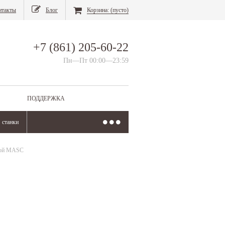
нтакты
Блог
Корзина:
(пусто)
+7 (861) 205-60-22
Пн—Пт 00:00—23:59
ПОДДЕРЖКА
станки
чкой MASC