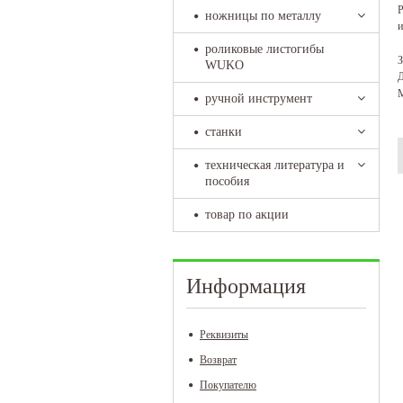
Р
ножницы по металлу
и
роликовые листогибы
З
WUKO
Д
М
ручной инструмент
станки
техническая литература и
пособия
товар по акции
Информация
Реквизиты
Возврат
Покупателю