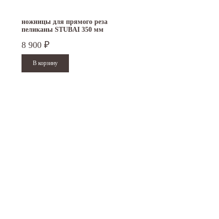
ножницы для прямого реза
ножницы идеальные ST
пеликаны STUBAI 350 мм
правые ПВХ 270011
ПВХ...
8 900
7 500
₽
₽
15.10.2024
29.12.2023
Приглашаем посетить наш стенд на 30-й
Режим работы офисов в Москве и
ая
Международной промышленной выставке...
Петербурге. Москва. 29 декабря 20
9 до 18 часов; с 30 декабря...
Читать дальше
Читать дальше