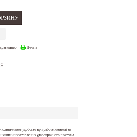
 сравнению
Печать
SC
полнительное удобство при работе киянкой на
ёк киянки изготовлен из ударопрочного пластика.