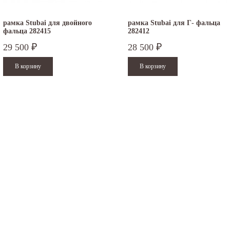
рамка Stubai для двойного
рамка Stubai для Г- фальца
фальца 282415
282412
29 500
28 500
₽
₽
.12.2025
30.04.2025
ежим работы офисов в новогодние
30 апреля - работаем в обычном режиме с
аздники 2025 - 2026 г.: г. Москва: 29, 30
01 по 04 мая - выходные дни с 05 по 07 м
кабря - работаем в...
- работаем в...
итать дальше
Читать дальше