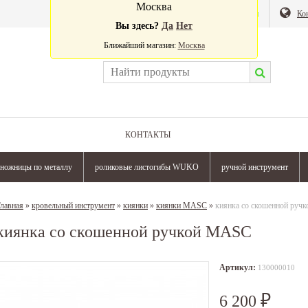
Москва
Валюта:
Магазин
Ко
Вы здесь?
Да
Нет
Ближайший магазин:
Москва
КОНТАКТЫ
ножницы по металлу
роликовые листогибы WUKO
ручной инструмент
лавная
»
кровельный инструмент
»
киянки
»
киянки MASC
»
киянка со скошенной ру
киянка со скошенной ручкой MASC
Артикул:
130000010
6 200
₽