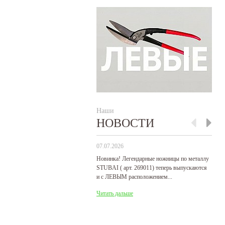
Наши
НОВОСТИ
07.07.2026
29
Новинка! Легендарные ножницы по металлу
Р
STUBAI ( арт. 269011) теперь выпускаются
пр
и с ЛЕВЫМ расположением...
де
Читать дальше
Ч