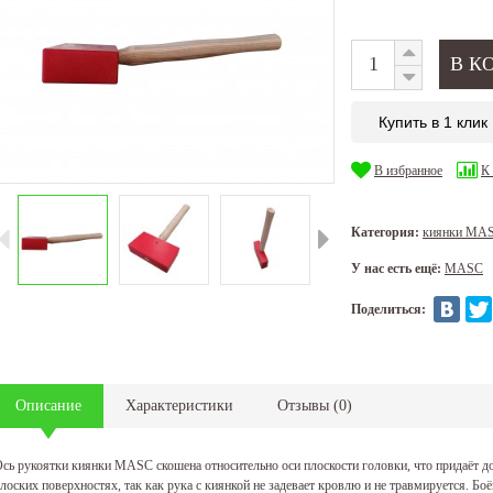
Купить в 1 клик
В избранное
К
Категория:
киянки MA
У нас есть ещё:
MASC
Поделиться:
Описание
Характеристики
Отзывы
(
0
)
сь рукоятки киянки MASC скошена относительно оси плоскости головки, что придаёт до
лоских поверхностях, так как рука с киянкой не задевает кровлю и не травмируется. Бо