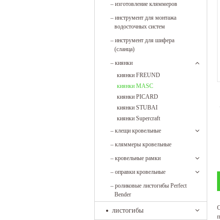
–
изготовление кляммеров
–
инструмент для монтажа
водосточных систем
–
инструмент для шифера
(сланца)
–
киянки
киянки FREUND
киянки MASC
киянки PICARD
киянки STUBAI
киянки Supercraft
–
клещи кровельные
–
кляммеры кровельные
–
кровельные рамки
–
оправки кровельные
–
роликовые листогибы Perfect
Bender
О
листогибы
п